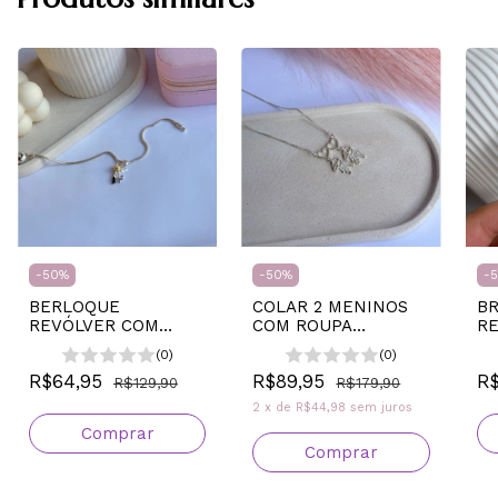
-
50
%
-
50
%
-
BERLOQUE
COLAR 2 MENINOS
BR
REVÓLVER COM
COM ROUPA
RE
FLOR
CRAVEJADA
ZI
(0)
(0)
R$64,95
R$89,95
R
R$129,90
R$179,90
2
x
de
R$44,98
sem juros